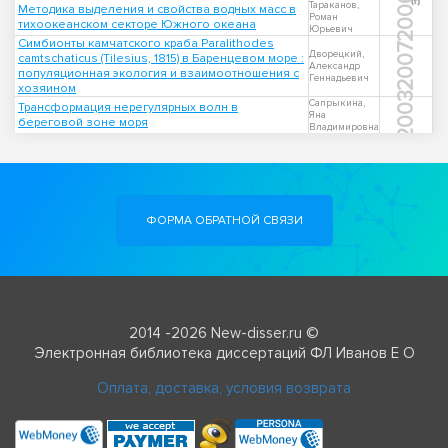
2006
Тараканов,
Методика выделения и свойства водных масс в
Роман
тихоокеанском секторе Южного океана
Юрьевич
Симбионты камчатского краба Paralithodes
2007
Дворецкий,
camtschaticus (Tilesius, 1815) в Баренцевом море :
Александр
популяционная экология и взаимоотношения с
Геннадьевич
хозяином
2003
Сапрыкина,
Трансформация нерегулярных волн в
Яна
береговой зоне моря
Владимировна
ФОРМА ОБРАТНОЙ СВЯЗИ
2014 -2026 New-disser.ru ©
Электронная библиотека диссертаций ФЛ Иванов Е О
Оплата, доставка, условия возврата