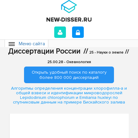
Меню сайта
Диссертации России
//
//
25 - Науки о земле
25.00.28 - Океанология
Открыть удобный поиск по каталогу
более 800 000 диссертаций
Алгоритмы определения концентрации хлорофилла-а и
общей взвеси и идентификации микроводорослей
Lepidodinium chlorophorum и Emiliania huxleyi по
спутниковым данным на примере Бискайского залива