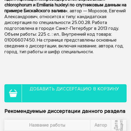
chlorophorum и Emiliania huxleyi по спутниковым данным на
примере Бискайского залива
», автор — Морозов, Евгений
Александрович, относится к типу: кандидатская
диссертация по специальности 25.00.28. Работа
подготовлена в городе Санкт-Петербург в 2013 году.
Объем работы: 225 с. : ил.. Внутренний код товара:
01006607450. На странице представлены основные
сведения о диссертации, включая название, автора, год,
город, тип работы и шифр специальности.
ДОБАВИТЬ ДИССЕРТАЦИЮ В КОРЗИНУ
Рекомендуемые диссертации данного раздела
ы
Д
а
т
а
з
а
щ
и
т
Название работы
Автор