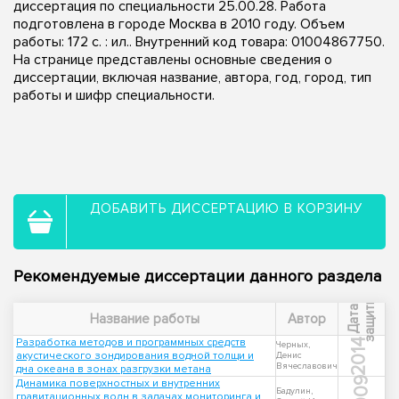
диссертация по специальности 25.00.28. Работа
подготовлена в городе Москва в 2010 году. Объем
работы: 172 с. : ил.. Внутренний код товара: 01004867750.
На странице представлены основные сведения о
диссертации, включая название, автора, год, город, тип
работы и шифр специальности.
ДОБАВИТЬ ДИССЕРТАЦИЮ В КОРЗИНУ
Рекомендуемые диссертации данного раздела
ы
Д
а
т
а
з
а
щ
и
т
Название работы
Автор
Разработка методов и программных средств
2014
Черных,
акустического зондирования водной толщи и
Денис
Вячеславович
дна океана в зонах разгрузки метана
2009
Динамика поверхностных и внутренних
Бадулин,
гравитационных волн в задачах мониторинга и