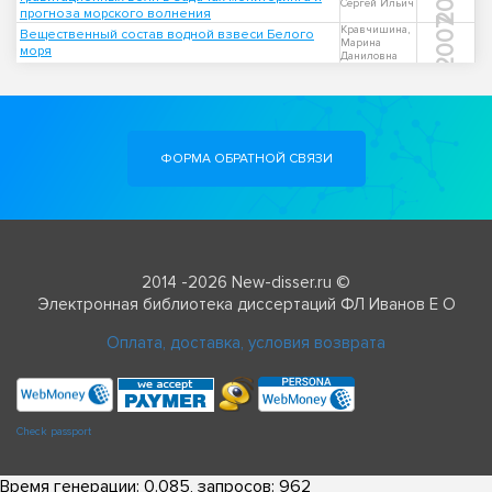
Сергей Ильич
прогноза морского волнения
2007
Кравчишина,
Вещественный состав водной взвеси Белого
Марина
моря
Даниловна
ФОРМА ОБРАТНОЙ СВЯЗИ
2014 -2026 New-disser.ru ©
Электронная библиотека диссертаций ФЛ Иванов Е О
Оплата, доставка, условия возврата
Check passport
Время генерации: 0.085, запросов: 962