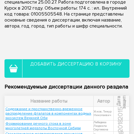
специальности 25.00.27. Работа подготовлена в городе
Курск в 2012 году. Объем работы: 174 с. : ил.. Внутренний
код товара: 01005505548. На странице представлены
основные сведения о диссертации, включая название,
автора, год, город, тип работы и шифр специальности.
ДОБАВИТЬ ДИССЕРТАЦИЮ В КОРЗИНУ
Рекомендуемые диссертации данного раздела
ы
Д
а
т
а
з
а
щ
и
т
Название работы
Автор
Содержание и пространственно-временное
2015
Усков, Тимур
распределение фталатов в компонентах водных
Николаевич
экосистем Верхней Оби
2018
Лебедева
Формирование речного стока в зоне
Людмила
многолетней мерзлоты Восточной Сибири
Сергеевна
Стохастическое моделирование процессов