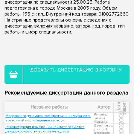
диссертация по специальности 25.00.25. Работа
подготовлена в городе Москва в 2005 году. Объем
работы: 155 с. : ил.. Внутренний код товара: 01002772660.
На странице представлены основные сведения о
диссертации, включая название, автора, год, город, тип
работы и шифр специальности.
ДОБАВИТЬ ДИССЕРТАЦИЮ В КОРЗИНУ
Рекомендуемые диссертации данного раздела
ы
Д
а
т
а
з
а
щ
и
т
Название работы
Автор
2005
Репкина,
Морфолитодинамика побережья и шельфа юго-
Татьяна
восточной части Баренцева моря
Юрьевна
2002
Овчинников,
Реконструкция изменений климата гор Алтая
Дмитрий
дендрохронологическими методами
Викторович