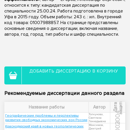
относится к типу: кандидатская диссертация по
специальности 25.00.24. Работа подготовлена в городе
Уфа в 2015 году. Объем работы: 243 с. : ил.. Внутренний
код товара: 01007988857. На странице представлены
основные сведения о диссертации, включая название,
автора, год, город, тип работы и шифр специальности.
ДОБАВИТЬ ДИССЕРТАЦИЮ В КОРЗИНУ
Рекомендуемые диссертации данного раздела
ы
Д
а
т
а
з
а
щ
и
т
Название работы
Автор
2004
Толкунова,
Географические проблемы и перспективы
Светлана
развития свободных экономических зон России
Геннадьевна
2003
Максимов,
Краснодарский край в новых геополитических
Дмитрий