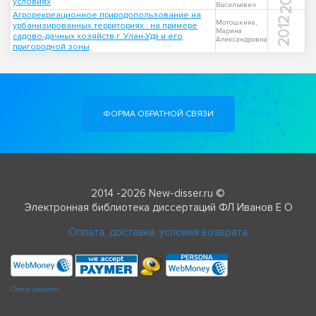
условиях
Васильевич
Агрорекреационное природопользование на
2012
Мотошкина,
урбанизированных территориях : на примере
Марина
садово-дачных хозяйств г. Улан-Удэ и его
Александровна
пригородной зоны
ФОРМА ОБРАТНОЙ СВЯЗИ
2014 -2026 New-disser.ru ©
Электронная библиотека диссертаций ФЛ Иванов Е О
Оплата, доставка, условия возврата
Check passport