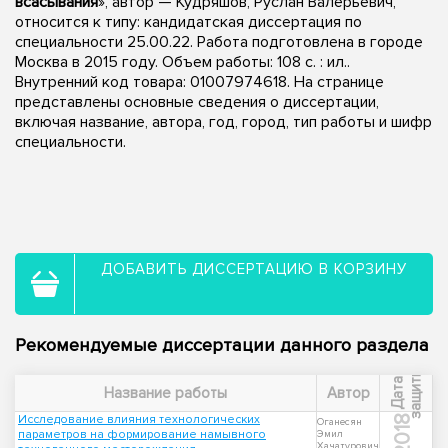
всасывания
», автор — Кудряшов, Руслан Валерьевич,
относится к типу: кандидатская диссертация по
специальности 25.00.22. Работа подготовлена в городе
Москва в 2015 году. Объем работы: 108 с. : ил..
Внутренний код товара: 01007974618. На странице
представлены основные сведения о диссертации,
включая название, автора, год, город, тип работы и шифр
специальности.
ДОБАВИТЬ ДИССЕРТАЦИЮ В КОРЗИНУ
Рекомендуемые диссертации данного раздела
ы
Д
а
т
а
з
а
щ
и
т
Название работы
Автор
Исследование влияния технологических
2018
Оганесян
параметров на формирование намывного
Эмил
Хачатурович