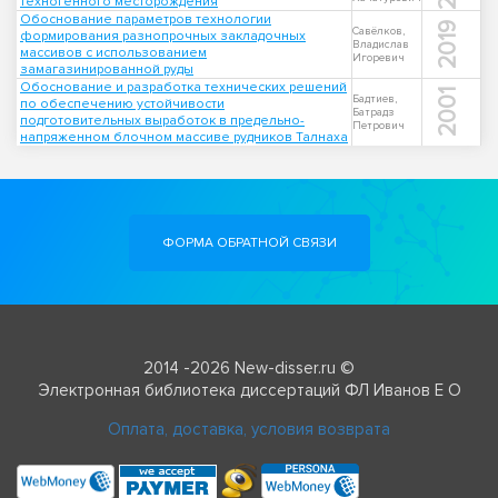
техногенного месторождения
Обоснование параметров технологии
2019
Савёлков,
формирования разнопрочных закладочных
Владислав
массивов с использованием
Игоревич
замагазинированной руды
Обоснование и разработка технических решений
2001
Бадтиев,
по обеспечению устойчивости
Батрадз
подготовительных выработок в предельно-
Петрович
напряженном блочном массиве рудников Талнаха
ФОРМА ОБРАТНОЙ СВЯЗИ
2014 -2026 New-disser.ru ©
Электронная библиотека диссертаций ФЛ Иванов Е О
Оплата, доставка, условия возврата