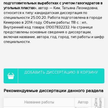
подготовительных выработках с учетом газогидратов в
угольных пластах
», автор — Ким, Татьяна Леонидовна,
относится к типу: кандидатская диссертация по
специальности 25.00.20. Работа подготовлена в городе
Кемерово в 2014 году. Объем работы: 118 с. : ил..
Внутренний код товара: 01007832232. На странице
представлены основные сведения о диссертации,
включая название, автора, год, город, тип работы и шифр
специальности.
ДОБАВИТЬ ДИССЕРТАЦИЮ В КОРЗИНУ
Рекомендуемые диссертации данного раздела
ы
Д
а
т
а
з
а
щ
и
т
Название работы
Автор