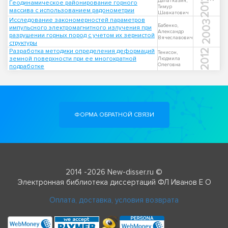
2012
Далатказин,
Геодинамическое районирование горного
Тимур
массива с использованием радонометрии
Шавкатович
Исследование закономерностей параметров
2003
Бабенко,
импульсного электромагнитного излучения при
Александр
разрушении горных пород с учетом их зернистой
Вячеславович
структуры
Разработка методики определения деформаций
2012
Тенисон,
земной поверхности при ее многократной
Людмила
Олеговна
подработке
ФОРМА ОБРАТНОЙ СВЯЗИ
2014 -2026 New-disser.ru ©
Электронная библиотека диссертаций ФЛ Иванов Е О
Оплата, доставка, условия возврата