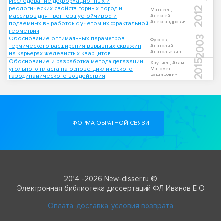
Исследование деформационных и
реологических свойств горных пород и
2012
Матвеев,
массивов для прогноза устойчивости
Алексей
Александрович
подземных выработок с учетом их фрактальной
геометрии
2003
Обоснование оптимальных параметров
Фурсов,
термического расширения взрывных скважин
Анатолий
Анатольевич
на карьерах железистых кварцитов
Обоснование и разработка метода дегазации
2015
Хаутиев, Адам
угольного пласта на основе циклического
Магомет-
Баширович
газодинамического воздействия
ФОРМА ОБРАТНОЙ СВЯЗИ
2014 -2026 New-disser.ru ©
Электронная библиотека диссертаций ФЛ Иванов Е О
Оплата, доставка, условия возврата