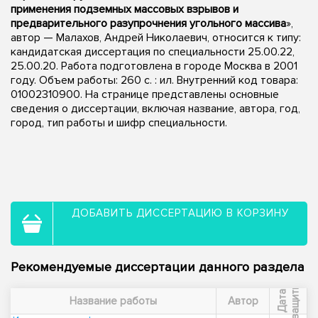
применения подземных массовых взрывов и
предварительного разупрочнения угольного массива
»,
автор — Малахов, Андрей Николаевич, относится к типу:
кандидатская диссертация по специальности 25.00.22,
25.00.20. Работа подготовлена в городе Москва в 2001
году. Объем работы: 260 с. : ил. Внутренний код товара:
01002310900. На странице представлены основные
сведения о диссертации, включая название, автора, год,
город, тип работы и шифр специальности.
ДОБАВИТЬ ДИССЕРТАЦИЮ В КОРЗИНУ
Рекомендуемые диссертации данного раздела
ы
Д
а
т
а
з
а
щ
и
т
Название работы
Автор