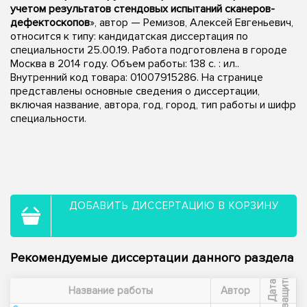
учетом результатов стендовых испытаний сканеров-
дефектоскопов
», автор — Ремизов, Алексей Евгеньевич,
относится к типу: кандидатская диссертация по
специальности 25.00.19. Работа подготовлена в городе
Москва в 2014 году. Объем работы: 138 с. : ил..
Внутренний код товара: 01007915286. На странице
представлены основные сведения о диссертации,
включая название, автора, год, город, тип работы и шифр
специальности.
ДОБАВИТЬ ДИССЕРТАЦИЮ В КОРЗИНУ
Рекомендуемые диссертации данного раздела
ы
Д
а
т
а
з
а
щ
и
т
Название работы
Автор