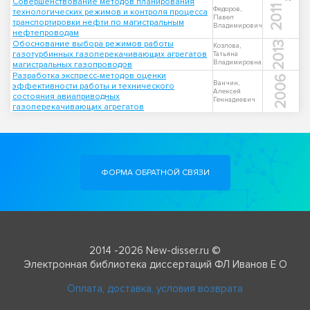
Совершенствование методов планирования
2011
Федоров,
технологических режимов и контроля процесса
Павел
транспортировки нефти по магистральным
Владимирович
нефтепроводам
Обоснование выбора режимов работы
2013
Козлова,
газотурбинных газоперекачивающих агрегатов
Татьяна
Владимировна
магистральных газопроводов
Разработка экспресс-методов оценки
2006
Ванчин,
эффективности работы и технического
Алексей
состояния авиаприводных
Геннадиевич
газоперекачивающих агрегатов
ФОРМА ОБРАТНОЙ СВЯЗИ
2014 -2026 New-disser.ru ©
Электронная библиотека диссертаций ФЛ Иванов Е О
Оплата, доставка, условия возврата