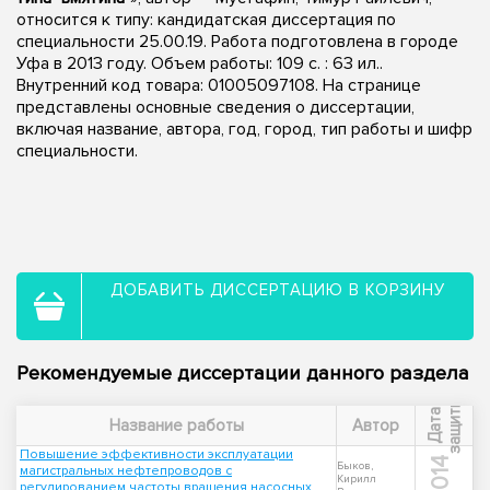
относится к типу: кандидатская диссертация по
специальности 25.00.19. Работа подготовлена в городе
Уфа в 2013 году. Объем работы: 109 с. : 63 ил..
Внутренний код товара: 01005097108. На странице
представлены основные сведения о диссертации,
включая название, автора, год, город, тип работы и шифр
специальности.
ДОБАВИТЬ ДИССЕРТАЦИЮ В КОРЗИНУ
Рекомендуемые диссертации данного раздела
ы
Д
а
т
а
з
а
щ
и
т
Название работы
Автор
Повышение эффективности эксплуатации
2014
Быков,
магистральных нефтепроводов с
Кирилл
регулированием частоты вращения насосных