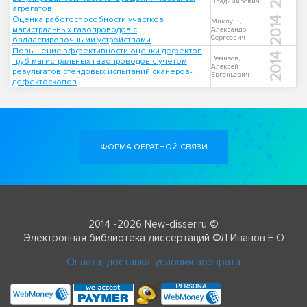
Владимирович
агрегатов
Оценка работоспособности участков
2014
Миклуш,
магистральных газопроводов с
Александр
Сергеевич
балластировочными устройствами
Повышение эффективности оценки дефектов
2014
Ремизов,
труб магистральных газопроводов с учетом
Алексей
результатов стендовых испытаний сканеров-
Евгеньевич
дефектоскопов
ФОРМА ОБРАТНОЙ СВЯЗИ
2014 -2026 New-disser.ru ©
Электронная библиотека диссертаций ФЛ Иванов Е О
Оплата, доставка, условия возврата