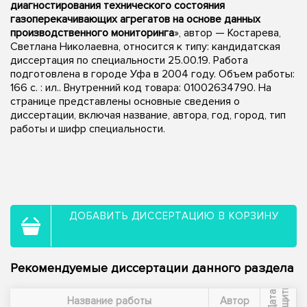
диагностирования технического состояния
газоперекачивающих агрегатов на основе данных
производственного мониторинга
», автор — Костарева,
Светлана Николаевна, относится к типу: кандидатская
диссертация по специальности 25.00.19. Работа
подготовлена в городе Уфа в 2004 году. Объем работы:
166 с. : ил.. Внутренний код товара: 01002634790. На
странице представлены основные сведения о
диссертации, включая название, автора, год, город, тип
работы и шифр специальности.
ДОБАВИТЬ ДИССЕРТАЦИЮ В КОРЗИНУ
Рекомендуемые диссертации данного раздела
ы
Д
а
т
а
з
а
щ
и
т
Название работы
Автор