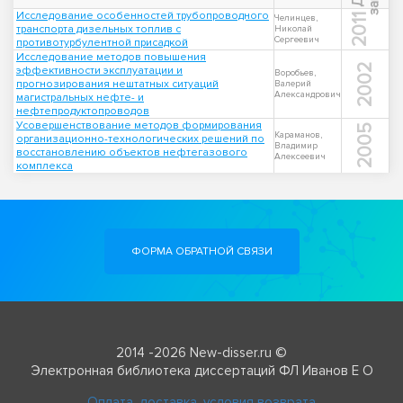
Исследование особенностей трубопроводного
2011
Челинцев,
транспорта дизельных топлив с
Николай
Сергеевич
противотурбулентной присадкой
Исследование методов повышения
2002
эффективности эксплуатации и
Воробьев,
прогнозирования нештатных ситуаций
Валерий
Александрович
магистральных нефте- и
нефтепродуктопроводов
Усовершенствование методов формирования
2005
Караманов,
организационно-технологических решений по
Владимир
восстановлению объектов нефтегазового
Алексеевич
комплекса
ФОРМА ОБРАТНОЙ СВЯЗИ
2014 -2026 New-disser.ru ©
Электронная библиотека диссертаций ФЛ Иванов Е О
Оплата, доставка, условия возврата