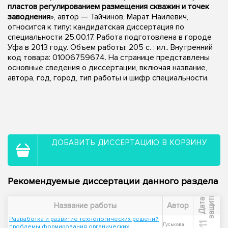
пластов регулированием размещения скважин и точек
заводнения
», автор — Тайчинов, Марат Наилевич,
относится к типу: кандидатская диссертация по
специальности 25.00.17. Работа подготовлена в городе
Уфа в 2013 году. Объем работы: 205 с. : ил.. Внутренний
код товара: 01006759674. На странице представлены
основные сведения о диссертации, включая название,
автора, год, город, тип работы и шифр специальности.
ДОБАВИТЬ ДИССЕРТАЦИЮ В КОРЗИНУ
Рекомендуемые диссертации данного раздела
ы
Д
а
т
а
з
а
щ
и
т
Название работы
Автор
Разработка и развитие технологических решений
Гуськова,
проблемы формирования органических