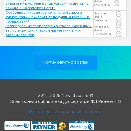
2011
Ирина
отложений в условиях эксплуатации техногенно
Алексеевна
измененных залежей нефти
2007
Особенности характера течения флюидов в
Назимов,
горизонтальных скважинах по данным глубинных
Нафис
Анасович
исследований
2002
Распределение температуры в стволе скважины и
Чоловская,
в пласте при циклическом нагнетании в них
Ирина
Дмитриевна
рабочих агентов
ФОРМА ОБРАТНОЙ СВЯЗИ
2014 -2026 New-disser.ru ©
Электронная библиотека диссертаций ФЛ Иванов Е О
Оплата, доставка, условия возврата