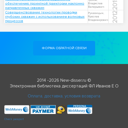
2015
Трохов,
обеспечению проектной траектории наклонно
Владислав
Валерьевич
направленных скважин
Совершенствование технологии проводки
2012
Рукавицын,
глубоких скважин с использованием волновых
Ярослав
Владимирович
процессов
ФОРМА ОБРАТНОЙ СВЯЗИ
2014 -2026 New-disser.ru ©
Электронная библиотека диссертаций ФЛ Иванов Е О
Оплата, доставка, условия возврата
Check passport