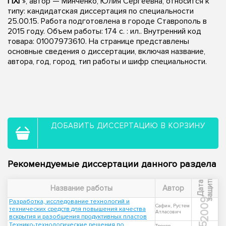
ПХГ
», автор — Минченко, Юлия Сергеевна, относится к
типу: кандидатская диссертация по специальности
25.00.15. Работа подготовлена в городе Ставрополь в
2015 году. Объем работы: 174 с. : ил.. Внутренний код
товара: 01007973610. На странице представлены
основные сведения о диссертации, включая название,
автора, год, город, тип работы и шифр специальности.
ДОБАВИТЬ ДИССЕРТАЦИЮ В КОРЗИНУ
Рекомендуемые диссертации данного раздела
ы
Д
а
т
а
з
а
щ
и
т
Название работы
Автор
2009
Разработка, исследование технологий и
Сафин, Рустем
технических средств для повышения качества
Атласович
вскрытия и разобщения продуктивных пластов
Технико-технологические решения по