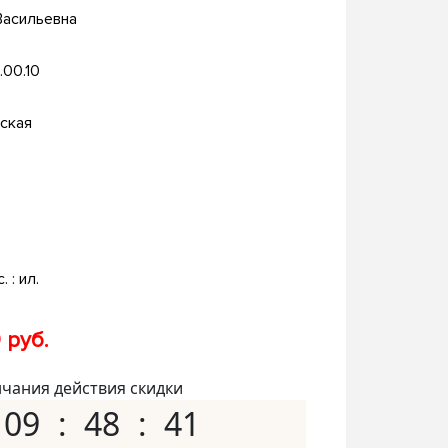
Васильевна
.00.10
ская
. : ил.
 руб.
нчания действия скидки
09
48
40