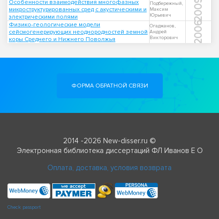
2009
Особенности взаимодействия многофазных
Подбережный,
микроструктурированных сред с акустическими и
Максим
Юрьевич
электрическими полями
2006
Физико-геологические модели
Огаджанов,
сейсмогенерирующих неоднородностей земной
Андрей
Викторович
коры Среднего и Нижнего Поволжья
ФОРМА ОБРАТНОЙ СВЯЗИ
2014 -2026 New-disser.ru ©
Электронная библиотека диссертаций ФЛ Иванов Е О
Оплата, доставка, условия возврата
Check passport