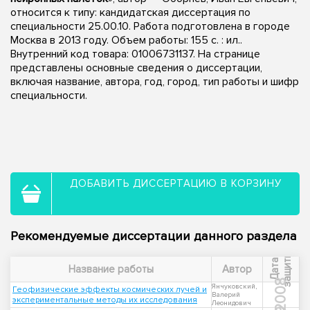
относится к типу: кандидатская диссертация по
специальности 25.00.10. Работа подготовлена в городе
Москва в 2013 году. Объем работы: 155 с. : ил..
Внутренний код товара: 01006731137. На странице
представлены основные сведения о диссертации,
включая название, автора, год, город, тип работы и шифр
специальности.
ДОБАВИТЬ ДИССЕРТАЦИЮ В КОРЗИНУ
Рекомендуемые диссертации данного раздела
ы
Д
а
т
а
з
а
щ
и
т
Название работы
Автор
2008
Янчуковский,
Геофизические эффекты космических лучей и
Валерий
экспериментальные методы их исследования
Леонидович