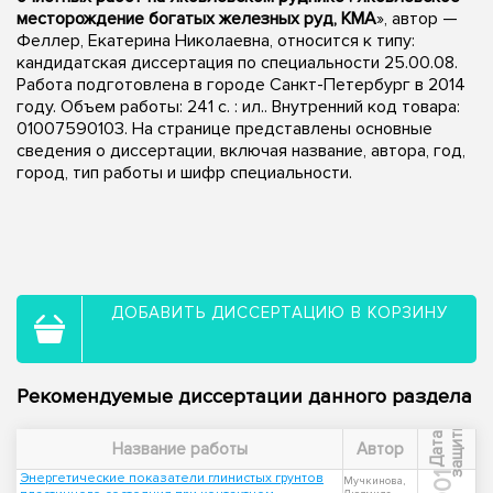
месторождение богатых железных руд, КМА
», автор —
Феллер, Екатерина Николаевна, относится к типу:
кандидатская диссертация по специальности 25.00.08.
Работа подготовлена в городе Санкт-Петербург в 2014
году. Объем работы: 241 с. : ил.. Внутренний код товара:
01007590103. На странице представлены основные
сведения о диссертации, включая название, автора, год,
город, тип работы и шифр специальности.
ДОБАВИТЬ ДИССЕРТАЦИЮ В КОРЗИНУ
Рекомендуемые диссертации данного раздела
ы
Д
а
т
а
з
а
щ
и
т
Название работы
Автор
Энергетические показатели глинистых грунтов
Мучкинова,