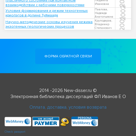
2001
пластичного состояния при контактном
Людмила
Ивановна
взаимодействии с рабочими поверхностями
2002
Павлова,
Условия формирования и режим техногенных
Надежда
криопэгов в долине Туймаада
Анатольевна
2001
Круподеров,
Научно-методические основы изучения режима
Владимир
экзогенных геологических процессов
Степанович
ФОРМА ОБРАТНОЙ СВЯЗИ
2014 -2026 New-disser.ru ©
Электронная библиотека диссертаций ФЛ Иванов Е О
Оплата, доставка, условия возврата
Check passport