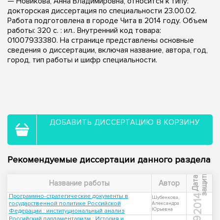
— Новикова, Анна Владимировна, относится к типу:
докторская диссертация по специальности 23.00.02.
Работа подготовлена в городе Чита в 2014 году. Объем
работы: 320 с. : ил.. Внутренний код товара:
01007933380. На странице представлены основные
сведения о диссертации, включая название, автора, год,
город, тип работы и шифр специальности.
ДОБАВИТЬ ДИССЕРТАЦИЮ В КОРЗИНУ
Рекомендуемые диссертации данного раздела
ы
Д
а
т
а
з
а
щ
и
т
Название работы
Автор
Программно-стратегические документы в
2014
Шубенкова,
государственной политике Российской
Александра
Юрьевна
Федерации : институциональный анализ
Российский парламентаризм : История и