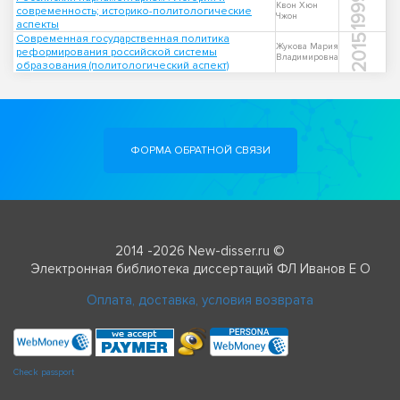
1999
Квон Хюн
современность; историко-политологические
Чжон
аспекты
Современная государственная политика
2015
Жукова Мария
реформирования российской системы
Владимировна
образования (политологический аспект)
ФОРМА ОБРАТНОЙ СВЯЗИ
2014 -2026 New-disser.ru ©
Электронная библиотека диссертаций ФЛ Иванов Е О
Оплата, доставка, условия возврата
Check passport