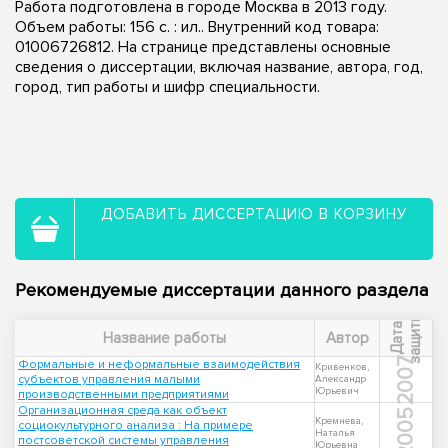
Работа подготовлена в городе Москва в 2013 году.
Объем работы: 156 с. : ил.. Внутренний код товара:
01006726812. На странице представлены основные
сведения о диссертации, включая название, автора, год,
город, тип работы и шифр специальности.
ДОБАВИТЬ ДИССЕРТАЦИЮ В КОРЗИНУ
Рекомендуемые диссертации данного раздела
ы
Д
а
т
а
з
а
щ
и
т
Название работы
Автор
2007
Формальные и неформальные взаимодействия
Кривенков,
субъектов управления малыми
Александр
Юрьевич
производственными предприятиями
Организационная среда как объект
2005
Кремнева,
социокультурного анализа : На примере
Наталья
постсоветской системы управления
Юрьевна