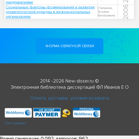
предприятиями
2006
Социальные факторы формирования и развития
Степанюк,
управленческой культуры в межнациональных
Татьяна
Витальевна
организациях
ФОРМА ОБРАТНОЙ СВЯЗИ
2014 -2026 New-disser.ru ©
Электронная библиотека диссертаций ФЛ Иванов Е О
Оплата, доставка, условия возврата
Check passport
Время генерации: 0.092, запросов: 962