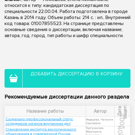
относится к типу: кандидатская диссертация по
специальности 22.00.04. Работа подготовлена в городе
Казань в 2014 году. Объем работы: 214 с. : ил.. Внутренний
код товара: 01007855523. На странице представлены
основные сведения о диссертации, включая название,
автора, год, город, тип работы и шифр специальности.
ДОБАВИТЬ ДИССЕРТАЦИЮ В КОРЗИНУ
Рекомендуемые диссертации данного раздела
ы
Д
а
т
а
з
а
щ
и
т
Название работы
Автор
2002
Социально-профессиональный статус
Федорова, Наталия
сотрудников органов внутренних дел
Сергеевна
2011
Торгунакова,
Становление института экологического
Маргарита
образования в современной России