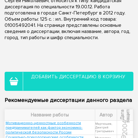
Сергей Николаевич, относится к типу: кандидатская
диссертация по специальности 19.00.12. Работа
подготовлена в городе Санкт-Петербург в 2012 году.
Объем работы: 125 с. : ил.. Внутренний код товара:
01005492041. На странице представлены основные
сведения о диссертации, включая название, автора, год,
город, тип работы и шифр специальности.
ДОБАВИТЬ ДИССЕРТАЦИЮ В КОРЗИНУ
Рекомендуемые диссертации данного раздела
ы
Д
а
т
а
з
а
щ
и
т
Название работы
Автор
2004
Мотивационно-ценностные особенности
Мартюшев,
предпринимателей как фактор экономико-
Дмитрий
Григорьевич
политической безопасности России
Социально-психологические особенности