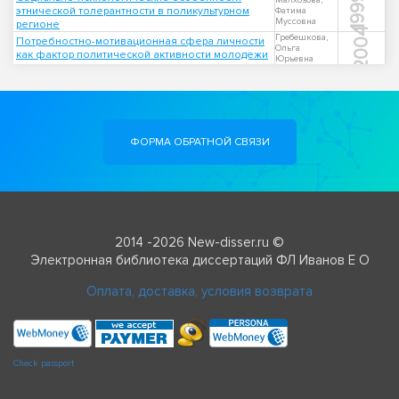
1999
Малхозова,
этнической толерантности в поликультурном
Фатима
Муссовна
регионе
2004
Гребешкова,
Потребностно-мотивационная сфера личности
Ольга
как фактор политической активности молодежи
Юрьевна
ФОРМА ОБРАТНОЙ СВЯЗИ
2014 -2026 New-disser.ru ©
Электронная библиотека диссертаций ФЛ Иванов Е О
Оплата, доставка, условия возврата
Check passport