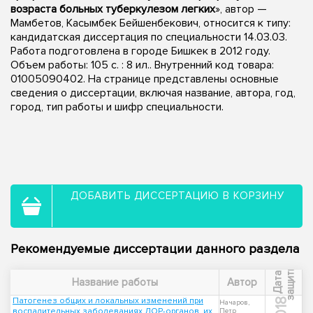
возраста больных туберкулезом легких
», автор —
Мамбетов, Касымбек Бейшенбекович, относится к типу:
кандидатская диссертация по специальности 14.03.03.
Работа подготовлена в городе Бишкек в 2012 году.
Объем работы: 105 с. : 8 ил.. Внутренний код товара:
01005090402. На странице представлены основные
сведения о диссертации, включая название, автора, год,
город, тип работы и шифр специальности.
ДОБАВИТЬ ДИССЕРТАЦИЮ В КОРЗИНУ
Рекомендуемые диссертации данного раздела
ы
Д
а
т
а
з
а
щ
и
т
Название работы
Автор
Патогенез общих и локальных изменений при
2018
Начаров,
воспалительных заболеваниях ЛОР-органов, их
Петр