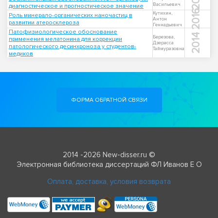
Васильевич
диагностическое и прогностическое значение
2016
Кутихин,
Роль минерало-органических наночастиц в
Антон
развитии атеросклероза
Геннадьевич
Патофизиологическое обоснование
2014
Березова,
применения мелатонина для коррекции
Дзерасса
патологического десинхроноза у студентов-
Таймуразовна
медиков
ФОРМА ОБРАТНОЙ СВЯЗИ
2014 -2026 New-disser.ru ©
Электронная библиотека диссертаций ФЛ Иванов Е О
Оплата, доставка, условия возврата