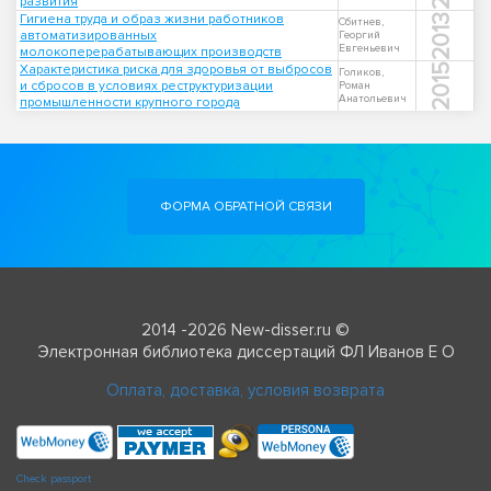
развития
Гигиена труда и образ жизни работников
2013
Сбитнев,
автоматизированных
Георгий
Евгеньевич
молокоперерабатывающих производств
Характеристика риска для здоровья от выбросов
2015
Голиков,
и сбросов в условиях реструктуризации
Роман
Анатольевич
промышленности крупного города
ФОРМА ОБРАТНОЙ СВЯЗИ
2014 -2026 New-disser.ru ©
Электронная библиотека диссертаций ФЛ Иванов Е О
Оплата, доставка, условия возврата
Check passport