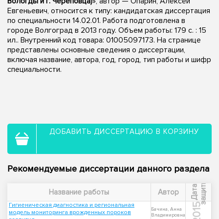
Вологды и г. Череповца)
», автор — Опарин, Алексей
Евгеньевич, относится к типу: кандидатская диссертация
по специальности 14.02.01. Работа подготовлена в
городе Волгоград в 2013 году. Объем работы: 179 с. : 15
ил.. Внутренний код товара: 01005097173. На странице
представлены основные сведения о диссертации,
включая название, автора, год, город, тип работы и шифр
специальности.
ДОБАВИТЬ ДИССЕРТАЦИЮ В КОРЗИНУ
Рекомендуемые диссертации данного раздела
ы
Д
а
т
а
з
а
щ
и
т
Название работы
Автор
Гигиеническая диагностика и региональная
2015
Бачина, Анна
модель мониторинга врожденных пороков
Владимировна