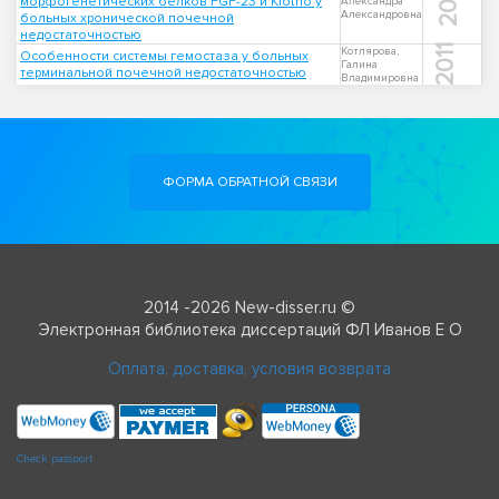
2015
морфогенетических белков FGF-23 и Klotho у
Александра
Александровна
больных хронической почечной
недостаточностью
2011
Котлярова,
Особенности системы гемостаза у больных
Галина
терминальной почечной недостаточностью
Владимировна
ФОРМА ОБРАТНОЙ СВЯЗИ
2014 -2026 New-disser.ru ©
Электронная библиотека диссертаций ФЛ Иванов Е О
Оплата, доставка, условия возврата
Check passport