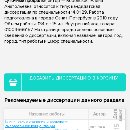
суточный профиль
», автор — Боровская, Елена
Анатольевна, относится к типу: кандидатская
диссертация по специальности 14.01.29. Работа
подготовлена в городе Санкт-Петербург в 2010 году.
Объем работы: 134 с. : 15 ил.. Внутренний код товара:
01004666157. На странице представлены основные
сведения о диссертации, включая название, автора, год,
город, тип работы и шифр специальности.
ДОБАВИТЬ ДИССЕРТАЦИЮ В КОРЗИНУ
Рекомендуемые диссертации данного раздела
ы
Д
а
т
а
з
а
щ
и
т
Название работы
Автор
Клиническое значение определения
сывороточной концентрации
Плотникова,