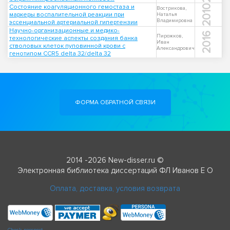
Состояние коагуляционного гемостаза и
2010
Вострикова,
маркеры воспалительной реакции при
Наталья
Владимировна
эссенциальной артериальной гипертензии
Научно-организационные и медико-
2016
Пирожков,
технологические аспекты создания банка
Иван
стволовых клеток пуповинной крови с
Александрович
генотипом CCR5 delta 32/delta 32
ФОРМА ОБРАТНОЙ СВЯЗИ
2014 -2026 New-disser.ru ©
Электронная библиотека диссертаций ФЛ Иванов Е О
Оплата, доставка, условия возврата