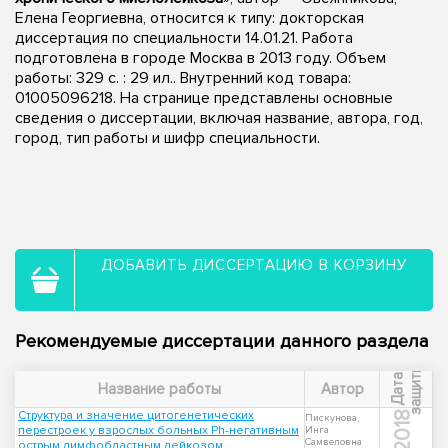
Елена Георгиевна, относится к типу: докторская
диссертация по специальности 14.01.21. Работа
подготовлена в городе Москва в 2013 году. Объем
работы: 329 с. : 29 ил.. Внутренний код товара:
01005096218. На странице представлены основные
сведения о диссертации, включая название, автора, год,
город, тип работы и шифр специальности.
ДОБАВИТЬ ДИССЕРТАЦИЮ В КОРЗИНУ
Рекомендуемые диссертации данного раздела
ы
Д
а
т
а
з
а
щ
и
т
Название работы
Автор
Структура и значение цитогенетических
2018
Пискунова,
перестроек у взрослых больных Ph-негативным
Инга
Самвеловна
острым лимфобластным лейкозом