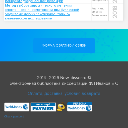
Валерьевич
панкреатодуоденальной резекции
Метод выбора хирургического лечения
2018
Клеткин,
спонтанного пневмоторакса при буллезной
Максим
эмфиземе легких : экспериментально-
Евгеньевич
клиническое исследование
ФОРМА ОБРАТНОЙ СВЯЗИ
2014 -2026 New-disser.ru ©
Электронная библиотека диссертаций ФЛ Иванов Е О
Оплата, доставка, условия возврата
Check passport