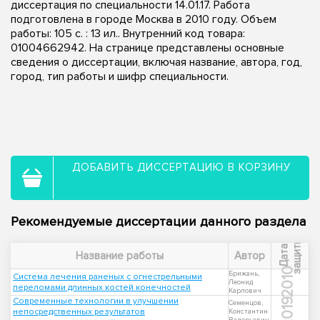
диссертация по специальности 14.01.17. Работа
подготовлена в городе Москва в 2010 году. Объем
работы: 105 с. : 13 ил.. Внутренний код товара:
01004662942. На странице представлены основные
сведения о диссертации, включая название, автора, год,
город, тип работы и шифр специальности.
ДОБАВИТЬ ДИССЕРТАЦИЮ В КОРЗИНУ
Рекомендуемые диссертации данного раздела
ы
Д
а
т
а
з
а
щ
и
т
Название работы
Автор
2010
Брижань,
Система лечения раненых с огнестрельными
Леонид
переломами длинных костей конечностей
Карлович
Современные технологии в улучшении
2019
Семенцов,
непосредственных результатов
Константин