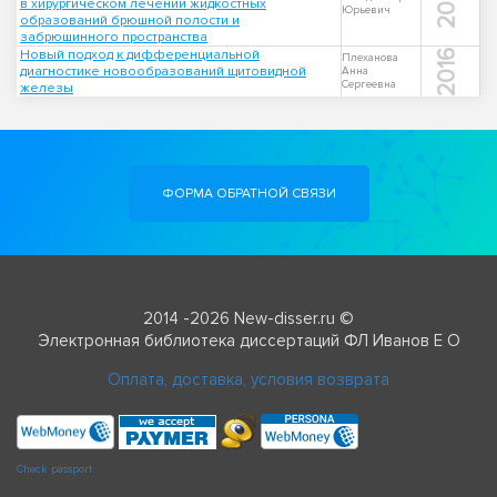
2016
в хирургическом лечении жидкостных
Юрьевич
образований брюшной полости и
забрюшинного пространства
Новый подход к дифференциальной
2016
Плеханова
диагностике новообразований щитовидной
Анна
Сергеевна
железы
ФОРМА ОБРАТНОЙ СВЯЗИ
2014 -2026 New-disser.ru ©
Электронная библиотека диссертаций ФЛ Иванов Е О
Оплата, доставка, условия возврата
Check passport