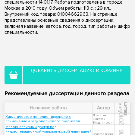
специальности 14.01.17. Работа подготовлена в городе
Москва в 2010 году. Объем работы: 113 с. : 29 ил..
Внутренний код товара: 01004662963. На странице
представлены основные сведения о диссертации,
включая название, автора, год, город, тип работы и шифр
специальности.
ДОБАВИТЬ ДИССЕРТАЦИЮ В КОРЗИНУ
Рекомендуемые диссертации данного раздела
ы
Д
а
т
а
з
а
щ
и
т
Название работы
Автор
2010
Довгилев,
Хирургическое лечение гидроцеле с
Николай
применением радиоволнового скальпеля
Владимирович
Малоинвазивный доступ под
интраоперационной ультразвуковой навигацией
Солодов Юрий