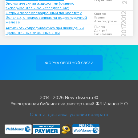
Генрикович
биологическими жидкостями (клинико-
экспериментальное исследование)
Острый послеоперационный панкреатит у
2012
Свитина,
больных, оперированных на поджелудочной
Ксения
Александровна
железе
2017
Пилиев
Антибиотикопрофилактика при ликвидации
Дмитрий
превентивных кишечных стом
Васильевич
ФОРМА ОБРАТНОЙ СВЯЗИ
2014 -2026 New-disser.ru ©
Электронная библиотека диссертаций ФЛ Иванов Е О
Оплата, доставка, условия возврата