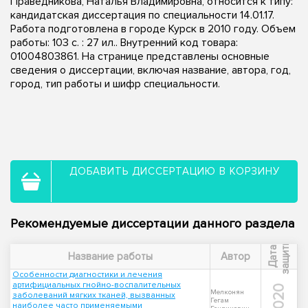
Праведникова, Наталья Владимировна, относится к типу:
кандидатская диссертация по специальности 14.01.17.
Работа подготовлена в городе Курск в 2010 году. Объем
работы: 103 с. : 27 ил.. Внутренний код товара:
01004803861. На странице представлены основные
сведения о диссертации, включая название, автора, год,
город, тип работы и шифр специальности.
ДОБАВИТЬ ДИССЕРТАЦИЮ В КОРЗИНУ
Рекомендуемые диссертации данного раздела
ы
Д
а
т
а
з
а
щ
и
т
Название работы
Автор
Особенности диагностики и лечения
артифициальных гнойно-воспалительных
2020
Мелконян
заболеваний мягких тканей, вызванных
Гегам
наиболее часто применяемыми