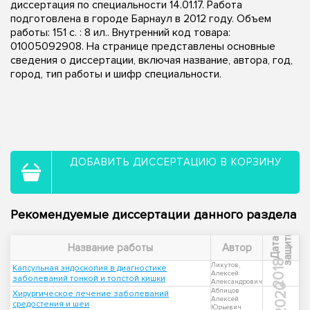
диссертация по специальности 14.01.17. Работа
подготовлена в городе Барнаул в 2012 году. Объем
работы: 151 с. : 8 ил.. Внутренний код товара:
01005092908. На странице представлены основные
сведения о диссертации, включая название, автора, год,
город, тип работы и шифр специальности.
ДОБАВИТЬ ДИССЕРТАЦИЮ В КОРЗИНУ
Рекомендуемые диссертации данного раздела
ы
Д
а
т
а
з
а
щ
и
т
Название работы
Автор
2018
Ликутов,
Капсульная эндоскопия в диагностике
Алексей
заболеваний тонкой и толстой кишки
Александрович
2020
Аблицов
Хирургическое лечение заболеваний
Алексей
средостения и шеи
Юрьевич