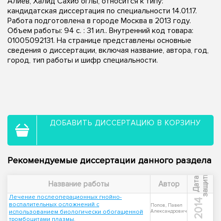
Алиев, Халид Сахиб оглы, относится к типу:
кандидатская диссертация по специальности 14.01.17.
Работа подготовлена в городе Москва в 2013 году.
Объем работы: 94 с. : 31 ил.. Внутренний код товара:
01005092131. На странице представлены основные
сведения о диссертации, включая название, автора, год,
город, тип работы и шифр специальности.
ДОБАВИТЬ ДИССЕРТАЦИЮ В КОРЗИНУ
Рекомендуемые диссертации данного раздела
ы
Д
а
т
а
з
а
щ
и
т
Название работы
Автор
Лечение послеоперационных гнойно-
2014
воспалительных осложнений с
Попов, Павел
использованием биологически обогащенной
Александрович
тромбоцитами плазмы.