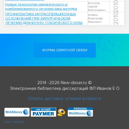
2010
Антипов,
Новые технологии хирургического и
Сергей
комбинированного лечения рака желудка
Анатольевич
ПРОФИЛАКТИКА ИНТРАОПЕРАЦИОННЫХ
2010
Злобин,
ОСЛОЖНЕНИЙ ПРИ ХИРУРГИЧЕСКОМ
Александр
Иванович
ЛЕЧЕНИИ ДИФФУЗНО-ТОКСИЧЕСКОГО ЗОБА
ФОРМА ОБРАТНОЙ СВЯЗИ
2014 -2026 New-disser.ru ©
Электронная библиотека диссертаций ФЛ Иванов Е О
Оплата, доставка, условия возврата
Check passport