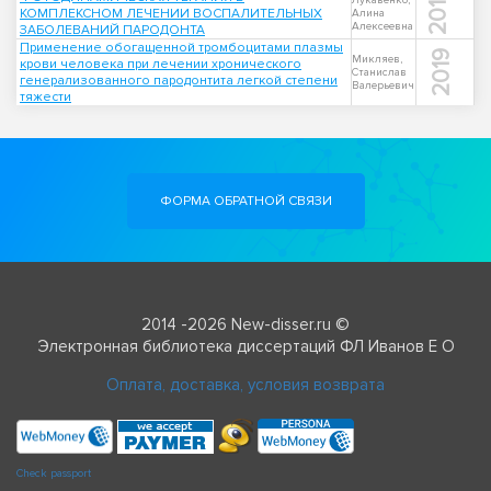
2011
Лукавенко,
КОМПЛЕКСНОМ ЛЕЧЕНИИ ВОСПАЛИТЕЛЬНЫХ
Алина
Алексеевна
ЗАБОЛЕВАНИЙ ПАРОДОНТА
Применение обогащенной тромбоцитами плазмы
2019
Микляев,
крови человека при лечении хронического
Станислав
генерализованного пародонтита легкой степени
Валерьевич
тяжести
ФОРМА ОБРАТНОЙ СВЯЗИ
2014 -2026 New-disser.ru ©
Электронная библиотека диссертаций ФЛ Иванов Е О
Оплата, доставка, условия возврата
Check passport