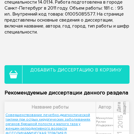
специальности 14.01.14. Работа подготовлена в городе
Санкт-Петербург в 2011 году. Объем работы: 181 с. : 95
ил.. Внутренний код товара: 01005085577. На странице
представлены основные сведения о диссертации,
включая название, автора, год, город, тип работы и шифр
специальности.
ДОБАВИТЬ ДИССЕРТАЦИЮ В КОРЗИНУ
Рекомендуемые диссертации данного раздела
ы
Д
а
т
а
з
а
щ
и
т
Название работы
Автор
Совершенствование лечебно-диагностической
2015
Миннуллин
тактики при острых хирургических заболеваниях
Руслан
органов брюшной полости и малого таза у
Ильдарович
женщин репродуктивного возраста
ФОТОДИНАМИЧЕСКАЯ ТЕРАПИЯ В