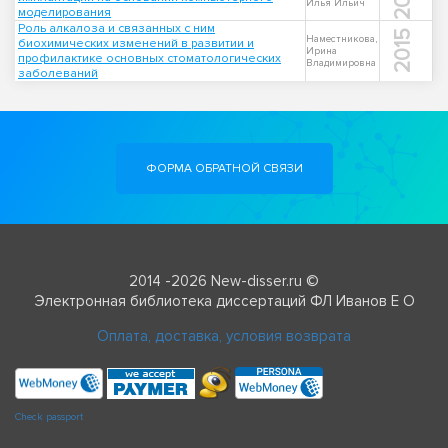
Илья Ильич
моделирования
Роль алкалоза и связанных с ним
2015
Наместникова,
биохимических изменений в развитии и
Ирина
профилактике основных стоматологических
Владимировна
заболеваний
ФОРМА ОБРАТНОЙ СВЯЗИ
2014 -2026 New-disser.ru ©
Электронная библиотека диссертаций ФЛ Иванов Е О
Оплата, доставка, условия возврата
Check passport