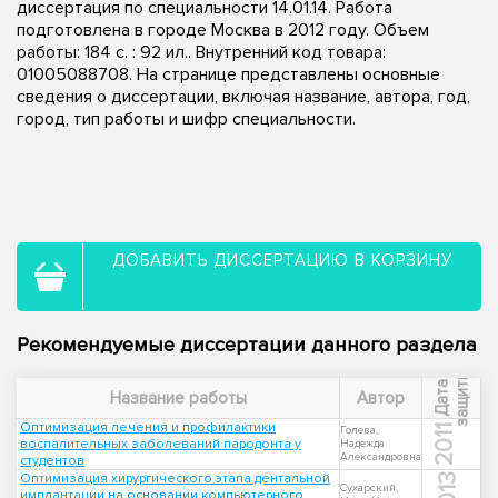
диссертация по специальности 14.01.14. Работа
подготовлена в городе Москва в 2012 году. Объем
работы: 184 с. : 92 ил.. Внутренний код товара:
01005088708. На странице представлены основные
сведения о диссертации, включая название, автора, год,
город, тип работы и шифр специальности.
ДОБАВИТЬ ДИССЕРТАЦИЮ В КОРЗИНУ
Рекомендуемые диссертации данного раздела
ы
Д
а
т
а
з
а
щ
и
т
Название работы
Автор
Оптимизация лечения и профилактики
2011
Голева,
воспалительных заболеваний пародонта у
Надежда
Александровна
студентов
Оптимизация хирургического этапа дентальной
2013
Сухарский,
имплантации на основании компьютерного