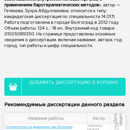
применением баротерапевтических методов
», автор —
Геляхова, Зухра Абдуллаховна, относится к типу:
кандидатская диссертация по специальности 14.01.11.
Работа подготовлена в городе Волгоград в 2012 году.
Объем работы: 124 с. : 18 ил.. Внутренний код товара:
01005089350. На странице представлены основные
сведения о диссертации, включая название, автора, год,
город, тип работы и шифр специальности.
ДОБАВИТЬ ДИССЕРТАЦИЮ В КОРЗИНУ
Рекомендуемые диссертации данного раздела
ы
Д
а
т
а
з
а
щ
и
т
Название работы
Автор
2018
Трофимова,
Гетерогенность деменции при болезни
Наталия