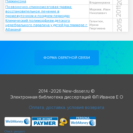
Паркинсона
Владимировна
Позвоночно-спинномозговая травма:
2011
Морозов, Иван
восстановительное лечение в
Николаевич
промежуточном и позднем периодах
Клинический полиморфизм детского
2015
Галантюк,
церебрального паралича у детей (на примере г.
Ирина
Георгиевна
Абакана)
ФОРМА ОБРАТНОЙ СВЯЗИ
2014 -2026 New-disser.ru ©
Электронная библиотека диссертаций ФЛ Иванов Е О
Оплата, доставка, условия возврата
Check passport