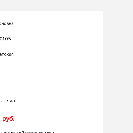
оновна
.01.05
атская
. : 7 ил.
 руб.