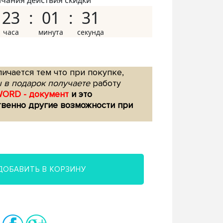
нчания действия скидки
23
01
30
ичается тем что при покупке,
 в подарок получаете
работу
WORD - документ
и это
твенно другие возможности при
ДОБАВИТЬ В КОРЗИНУ