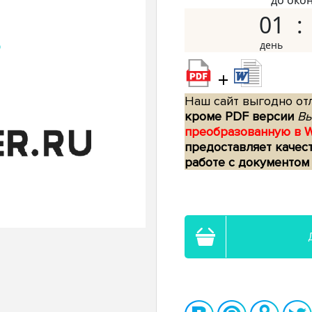
до око
01
+
Наш сайт выгодно отл
кроме PDF версии
Вы
преобразованную в 
предоставляет качес
работе с документом