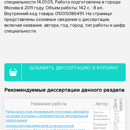
специальности 14.01.05. Работа подготовлена в городе
Москва в 2011 году. Объем работы: 142 с. : 8 ил..
Внутренний код товара: 01005086491. На странице
представлены основные сведения о диссертации,
включая название, автора, год, город, тип работы и шифр
специальности.
ДОБАВИТЬ ДИССЕРТАЦИЮ В КОРЗИНУ
Рекомендуемые диссертации данного раздела
ы
Д
а
т
а
з
а
щ
и
т
Название работы
Автор
Радиочастотная денервация почечных артерий в
2017
Григин,
лечении больных с рефрактерной артериальной
Владимир
Алексеевич
гипертонией
2011
Сердюков,
Оценка внутрисердечной и печеночной
Дмитрий