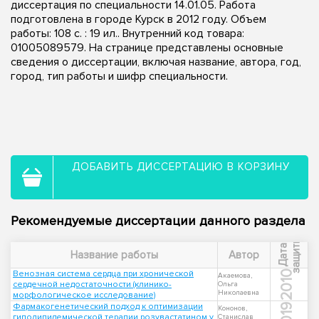
диссертация по специальности 14.01.05. Работа
подготовлена в городе Курск в 2012 году. Объем
работы: 108 с. : 19 ил.. Внутренний код товара:
01005089579. На странице представлены основные
сведения о диссертации, включая название, автора, год,
город, тип работы и шифр специальности.
ДОБАВИТЬ ДИССЕРТАЦИЮ В КОРЗИНУ
Рекомендуемые диссертации данного раздела
ы
Д
а
т
а
з
а
щ
и
т
Название работы
Автор
Венозная система сердца при хронической
2010
Акаемова,
сердечной недостаточности (клинико-
Ольга
Николаевна
морфологическое исследование)
Фармакогенетический подход к оптимизации
2019
Кононов,
гиполипидемической терапии розувастатином у
Станислав