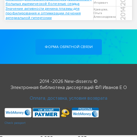
Игоревич
больных ишемической болезнью сердца
Значение активности ренина плазмы для
2014
Кравцова,
профилирования и оптимизации лечения
Ольга
Александровна
артериальной гипертонии
ФОРМА ОБРАТНОЙ СВЯЗИ
2014 -2026 New-disser.ru ©
Электронная библиотека диссертаций ФЛ Иванов Е О
Оплата, доставка, условия возврата
Check passport