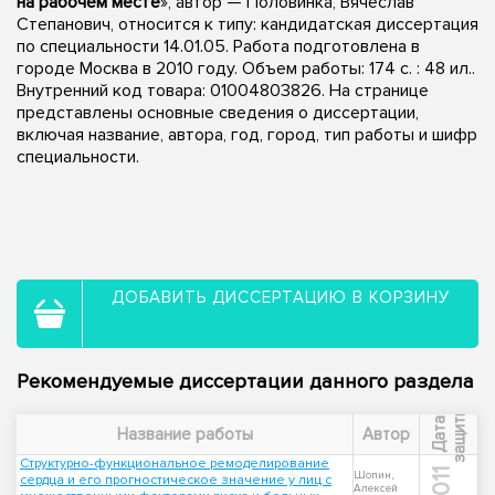
на рабочем месте
», автор — Половинка, Вячеслав
Степанович, относится к типу: кандидатская диссертация
по специальности 14.01.05. Работа подготовлена в
городе Москва в 2010 году. Объем работы: 174 с. : 48 ил..
Внутренний код товара: 01004803826. На странице
представлены основные сведения о диссертации,
включая название, автора, год, город, тип работы и шифр
специальности.
ДОБАВИТЬ ДИССЕРТАЦИЮ В КОРЗИНУ
Рекомендуемые диссертации данного раздела
ы
Д
а
т
а
з
а
щ
и
т
Название работы
Автор
Структурно-функциональное ремоделирование
2011
Шопин,
сердца и его прогностическое значение у лиц с
Алексей