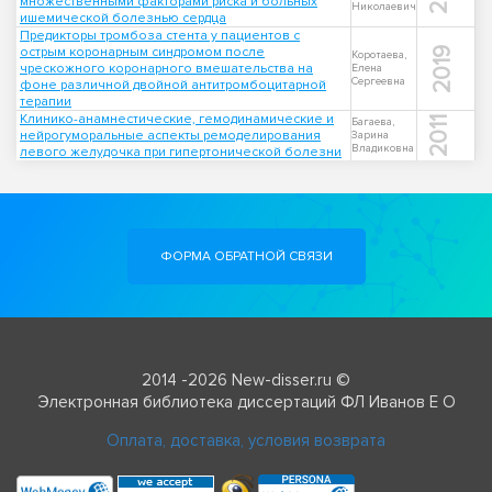
множественными факторами риска и больных
Николаевич
ишемической болезнью сердца
Предикторы тромбоза стента у пациентов с
острым коронарным синдромом после
2019
Коротаева,
чрескожного коронарного вмешательства на
Елена
Сергеевна
фоне различной двойной антитромбоцитарной
терапии
Клинико-анамнестические, гемодинамические и
2011
Багаева,
нейрогуморальные аспекты ремоделирования
Зарина
Владиковна
левого желудочка при гипертонической болезни
ФОРМА ОБРАТНОЙ СВЯЗИ
2014 -2026 New-disser.ru ©
Электронная библиотека диссертаций ФЛ Иванов Е О
Оплата, доставка, условия возврата