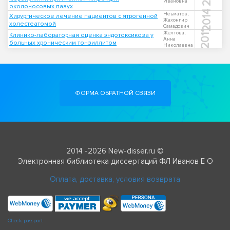
Ивановна
околоносовых пазух
2014
Неъматов,
Хирургическое лечение пациентов с ятрогенной
Жахонгир
холестеатомой
Самадович
2011
Желтова,
Клинико-лабораторная оценка эндотоксикоза у
Анна
больных хроническим тонзиллитом
Николаевна
ФОРМА ОБРАТНОЙ СВЯЗИ
2014 -2026 New-disser.ru ©
Электронная библиотека диссертаций ФЛ Иванов Е О
Оплата, доставка, условия возврата
Check passport