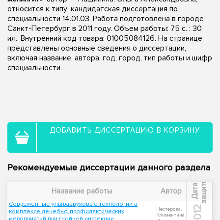
относится к типу: кандидатская диссертация по
специальности 14.01.03. Работа подготовлена в городе
Санкт-Петербург в 2011 году. Объем работы: 75 с. : 30
ил.. Внутренний код товара: 01005084126. На странице
представлены основные сведения о диссертации,
включая название, автора, год, город, тип работы и шифр
специальности.
ДОБАВИТЬ ДИССЕРТАЦИЮ В КОРЗИНУ
Рекомендуемые диссертации данного раздела
ы
Д
а
т
а
з
а
щ
и
т
Название работы
Автор
Современные ультразвуковые технологии в
2012
Нестерова,
комплексе лечебно-профилактических
Климентина
мероприятий при гнойной инфекции