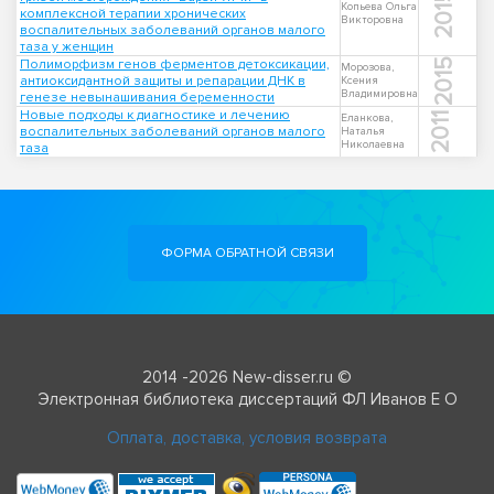
2015
Копьева Ольга
комплексной терапии хронических
Викторовна
воспалительных заболеваний органов малого
таза у женщин
Полиморфизм генов ферментов детоксикации,
2015
Морозова,
антиоксидантной защиты и репарации ДНК в
Ксения
Владимировна
генезе невынашивания беременности
Новые подходы к диагностике и лечению
2011
Еланкова,
воспалительных заболеваний органов малого
Наталья
Николаевна
таза
ФОРМА ОБРАТНОЙ СВЯЗИ
2014 -2026 New-disser.ru ©
Электронная библиотека диссертаций ФЛ Иванов Е О
Оплата, доставка, условия возврата