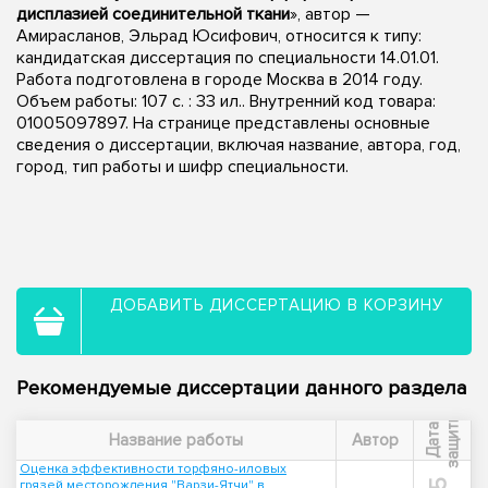
дисплазией соединительной ткани
», автор —
Амирасланов, Эльрад Юсифович, относится к типу:
кандидатская диссертация по специальности 14.01.01.
Работа подготовлена в городе Москва в 2014 году.
Объем работы: 107 с. : 33 ил.. Внутренний код товара:
01005097897. На странице представлены основные
сведения о диссертации, включая название, автора, год,
город, тип работы и шифр специальности.
ДОБАВИТЬ ДИССЕРТАЦИЮ В КОРЗИНУ
Рекомендуемые диссертации данного раздела
ы
Д
а
т
а
з
а
щ
и
т
Название работы
Автор
Оценка эффективности торфяно-иловых
грязей месторождения "Варзи-Ятчи" в