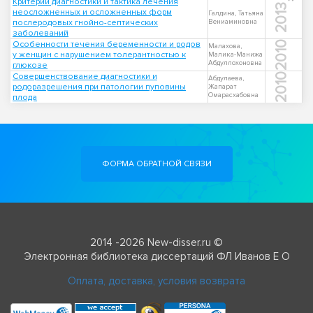
Критерии диагностики и тактика лечения
2013
неосложненных и осложненных форм
Галдина, Татьяна
послеродовых гнойно-септических
Вениаминовна
заболеваний
Особенности течения беременности и родов
2010
Малахова,
у женщин с нарушением толерантностью к
Малика-Манижа
Абдуллохоновна
глюкозе
Совершенствование диагностики и
2010
Абдулаева,
родоразрешения при патологии пуповины
Жапарат
Омарасхабовна
плода
ФОРМА ОБРАТНОЙ СВЯЗИ
2014 -2026 New-disser.ru ©
Электронная библиотека диссертаций ФЛ Иванов Е О
Оплата, доставка, условия возврата