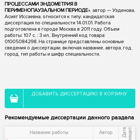
ПРОЦЕССАМИ ЭНДОМЕТРИЯ В
ПЕРИМЕНОПАУЗАЛЬНОМ ПЕРИОДЕ
», автор — Узденова,
Асият Иссаевна, относится к типу: кандидатская
диссертация по специальности 14.01.01. Работа
подготовлена в городе Москва в 2011 году. Объем
работы: 107 с. : 3 ил.. Внутренний код товара:
01005084298. На странице представлены основные
сведения о диссертации, включая название, автора, год,
город, тип работы и шифр специальности.
ДОБАВИТЬ ДИССЕРТАЦИЮ В КОРЗИНУ
Рекомендуемые диссертации данного раздела
ы
Д
а
т
а
з
а
щ
и
т
Название работы
Автор