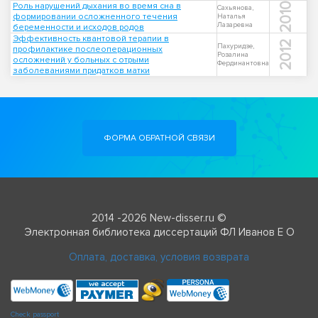
Роль нарушений дыхания во время сна в
2010
Сахьянова,
формировании осложненного течения
Наталья
Лазаревна
беременности и исходов родов
Эффективность квантовой терапии в
2012
Пахуридзе,
профилактике послеоперационных
Розалина
осложнений у больных с отрыми
Фердинантовна
заболеваниями придатков матки
ФОРМА ОБРАТНОЙ СВЯЗИ
2014 -2026 New-disser.ru ©
Электронная библиотека диссертаций ФЛ Иванов Е О
Оплата, доставка, условия возврата
Check passport