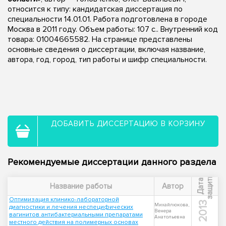
относится к типу: кандидатская диссертация по
специальности 14.01.01. Работа подготовлена в городе
Москва в 2011 году. Объем работы: 107 с.. Внутренний код
товара: 01004665582. На странице представлены
основные сведения о диссертации, включая название,
автора, год, город, тип работы и шифр специальности.
ДОБАВИТЬ ДИССЕРТАЦИЮ В КОРЗИНУ
Рекомендуемые диссертации данного раздела
ы
Д
а
т
а
з
а
щ
и
т
Название работы
Автор
Оптимизация клинико-лабораторной
2013
Михайлюкова,
диагностики и лечения неспецифических
Венера
вагинитов антибактериальными препаратами
Анатольевна
местного действия на полимерных основах