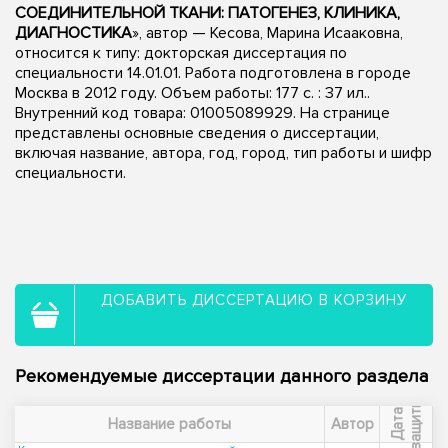
СОЕДИНИТЕЛЬНОЙ ТКАНИ: ПАТОГЕНЕЗ, КЛИНИКА,
ДИАГНОСТИКА
», автор — Кесова, Марина Исааковна,
относится к типу: докторская диссертация по
специальности 14.01.01. Работа подготовлена в городе
Москва в 2012 году. Объем работы: 177 с. : 37 ил..
Внутренний код товара: 01005089929. На странице
представлены основные сведения о диссертации,
включая название, автора, год, город, тип работы и шифр
специальности.
ДОБАВИТЬ ДИССЕРТАЦИЮ В КОРЗИНУ
Рекомендуемые диссертации данного раздела
ы
Д
а
т
а
з
а
щ
и
т
Название работы
Автор