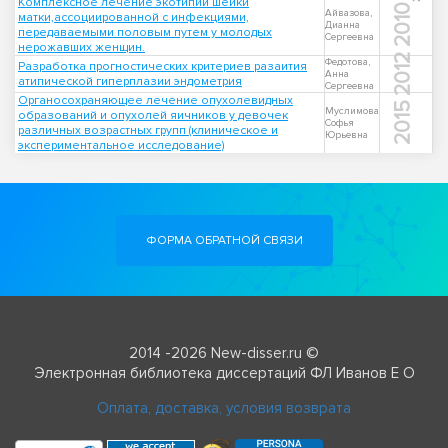
Комплексное лечение экотипии шейки
2010
Айвазова,
матки,ассоциированной с инфекциями,
Дианна
передаваемыми половым путем у молодых
Сергеевна
нерожавших женщин.
2012
Федотова,
Разработка прогностических критериев разаития
Анна
атипической гиперплазии эндометрия
Сергеевна
Органосохраняющее лечение опухолевидных
2015
Муслимова
образований и опухолей яичников у девочек
Софья
различных возрастных групп (клиническое и
Юрьевна
экспериментальное исследование)
ФОРМА ОБРАТНОЙ СВЯЗИ
2014 -2026 New-disser.ru ©
Электронная библиотека диссертаций ФЛ Иванов Е О
Оплата, доставка, условия возврата