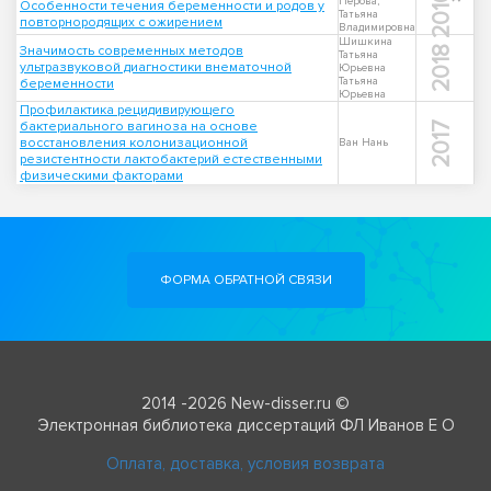
2010
Перова,
Особенности течения беременности и родов у
Татьяна
повторнородящих с ожирением
Владимировна
Шишкина
Значимость современных методов
2018
Татьяна
ультразвуковой диагностики внематочной
Юрьевна
Татьяна
беременности
Юрьевна
Профилактика рецидивирующего
бактериального вагиноза на основе
2017
восстановления колонизационной
Ван Нань
резистентности лактобактерий естественными
физическими факторами
ФОРМА ОБРАТНОЙ СВЯЗИ
2014 -2026 New-disser.ru ©
Электронная библиотека диссертаций ФЛ Иванов Е О
Оплата, доставка, условия возврата