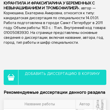
КУРАНТИЛА И ФРАКСИПАРИНА У БЕРЕМЕННЫХ С
НЕВЫНАШИВАНИЕМ И ТРОМБОФИЛИЕЙ
», автор —
Корнюшина, Екатерина Амировна, относится к типу:
кандидатская диссертация по специальности 14.01.01.
Работа подготовлена в городе Санкт-Петербург в 2011
году. Объем работы: 163 с. : 11 ил.. Внутренний код товара:
01005083930. На странице представлены основные
сведения о диссертации, включая название, автора, год,
город, тип работы и шифр специальности.
ДОБАВИТЬ ДИССЕРТАЦИЮ В КОРЗИНУ
Рекомендуемые диссертации данного раздела
ы
Д
а
т
а
з
а
щ
и
т
Название работы
Автор