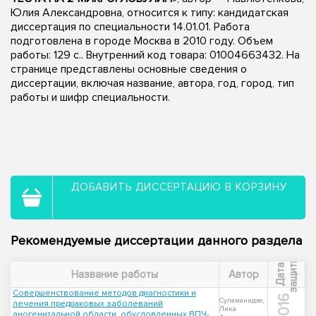
Юлия Александровна, относится к типу: кандидатская
диссертация по специальности 14.01.01. Работа
подготовлена в городе Москва в 2010 году. Объем
работы: 129 с.. Внутренний код товара: 01004663432. На
странице представлены основные сведения о
диссертации, включая название, автора, год, город, тип
работы и шифр специальности.
ДОБАВИТЬ ДИССЕРТАЦИЮ В КОРЗИНУ
Рекомендуемые диссертации данного раздела
ы
Д
а
т
а
з
а
щ
и
т
Название работы
Автор
Совершенствование методов диагностики и
2016
Суламанидзе,
лечения предраковых заболеваний
Лика
аногенитальной области, обусловленных ВПЧ-