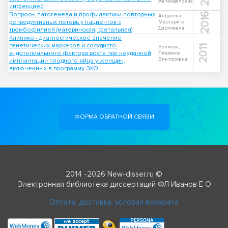
Автандиловна
инфекцией
Вопросы патогенеза и профилактики повторных
2016
Андреева
репродуктивных потерь у пациенток с
Маргарита
Дарчоевна
тромбофилией (материнская, фетальная)
Клинико - диагностическое значение
генетических маркеров и сосудисто-
2011
Волкова,
эндотелиального фактора роста при неудачной
Людмила
Викторовна
имплантации плодного яйца у женщин,
включенных в программу ЭКО
ФОРМА ОБРАТНОЙ СВЯЗИ
2014 -2026 New-disser.ru ©
Электронная библиотека диссертаций ФЛ Иванов Е О
Оплата, доставка, условия возврата