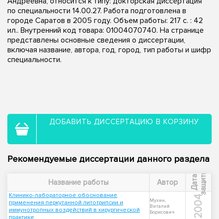
Андреевна, относится к типу: докторская диссертация
по специальности 14.00.27. Работа подготовлена в
городе Саратов в 2005 году. Объем работы: 217 с. : 42
ил.. Внутренний код товара: 01004070740. На странице
представлены основные сведения о диссертации,
включая название, автора, год, город, тип работы и шифр
специальности.
ДОБАВИТЬ ДИССЕРТАЦИЮ В КОРЗИНУ
Рекомендуемые диссертации данного раздела
ы
Д
а
т
а
з
а
щ
и
т
Название работы
Автор
Клинико-лабораторное обоснование
2004
Мухин,
применения перкутанной литотрипсии и
Виталий
иммунотропных воздействий в хирургической
Борисович
практике