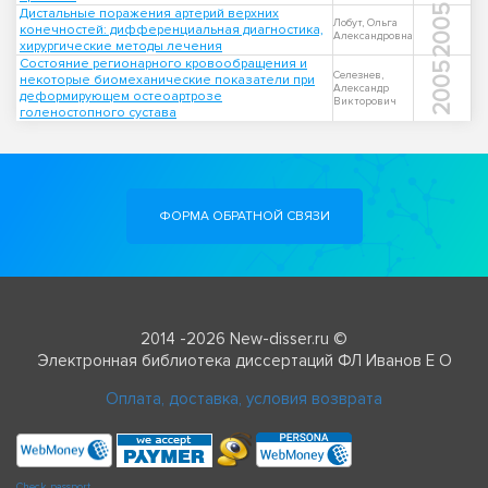
2005
Дистальные поражения артерий верхних
Лобут, Ольга
конечностей: дифференциальная диагностика,
Александровна
хирургические методы лечения
Состояние регионарного кровообращения и
2005
Селезнев,
некоторые биомеханические показатели при
Александр
деформирующем остеоартрозе
Викторович
голеностопного сустава
ФОРМА ОБРАТНОЙ СВЯЗИ
2014 -2026 New-disser.ru ©
Электронная библиотека диссертаций ФЛ Иванов Е О
Оплата, доставка, условия возврата
Check passport