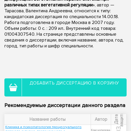
различных типах вегетативной регуляции
», автор —
Тарасова, Валентина Андреевна, относится к типу:
кандидатская диссертация по специальности 14.00.18.
Работа подготовлена в городе Москва в 2007 году.
Объем работы: 0 с. : 209 ил.. Внутренний код товара:
01004307540. На странице представлены основные
сведения о диссертации, включая название, автора, год,
город, тип работы и шифр специальности.
ДОБАВИТЬ ДИССЕРТАЦИЮ В КОРЗИНУ
Рекомендуемые диссертации данного раздела
ы
Д
а
т
а
з
а
щ
и
т
Название работы
Автор
Клиника и психопатология процессуального
Красноперова,