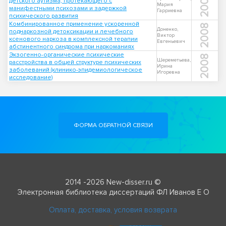
2003
детского аутизма, протекающего с
Мария
манифестными психозами и задержкой
Гарриевна
психического развития
Комбинированное применение ускоренной
2008
Доненко,
поднаркозной детоксикации и лечебного
Виктор
ксенового наркоза в комплексной терапии
Евгеньевич
абстинентного синдрома при наркоманиях
Экзогенно-органические психические
2008
Шереметьева,
расстройства в общей структуре психических
Ирина
заболеваний (клинико-эпидемиологическое
Игоревна
исследование)
ФОРМА ОБРАТНОЙ СВЯЗИ
2014 -2026 New-disser.ru ©
Электронная библиотека диссертаций ФЛ Иванов Е О
Оплата, доставка, условия возврата