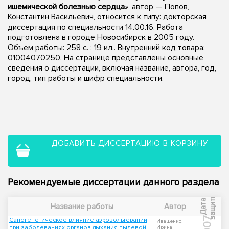
ишемической болезнью сердца
», автор — Попов,
Константин Васильевич, относится к типу: докторская
диссертация по специальности 14.00.16. Работа
подготовлена в городе Новосибирск в 2005 году.
Объем работы: 258 с. : 19 ил.. Внутренний код товара:
01004070250. На странице представлены основные
сведения о диссертации, включая название, автора, год,
город, тип работы и шифр специальности.
ДОБАВИТЬ ДИССЕРТАЦИЮ В КОРЗИНУ
Рекомендуемые диссертации данного раздела
ы
Д
а
т
а
з
а
щ
и
т
Название работы
Автор
2007
Саногенетическое влияние аэрозольтерапии
Иващенко,
при заболеваниях органов дыхания пылевой
Ирина