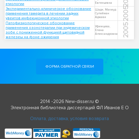
Евгеньевна
этиологии
2005
Экспериментально-клиническое обоснование
Шади, Махмуд
применения тамерита в лечении задних
Сулейман
Аджави
увеитов инфекционной этиологии
Патофизиологическое обоснование
2005
Уфимцева,
применения озонотерапии при эндемическом
Елена
зобе с пониженной функцией щитовидной
Александровна
железеы на фоне ожирения
ФОРМА ОБРАТНОЙ СВЯЗИ
2014 -2026 New-disser.ru ©
Электронная библиотека диссертаций ФЛ Иванов Е О
Оплата, доставка, условия возврата