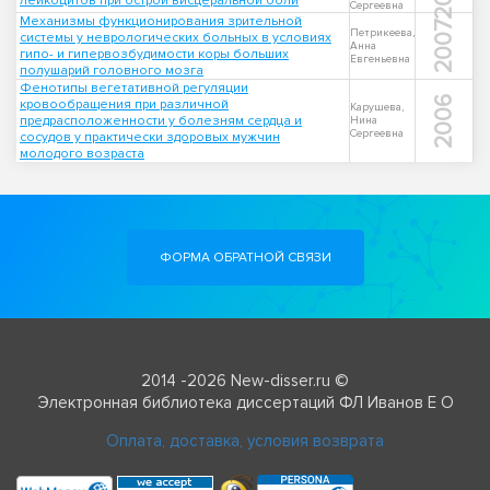
лейкоцитов при острой висцеральной боли
Сергеевна
Механизмы функционирования зрительной
2007
Петрикеева,
системы у неврологических больных в условиях
Анна
гипо- и гипервозбудимости коры больших
Евгеньевна
полушарий головного мозга
Фенотипы вегетативной регуляции
2006
кровообращения при различной
Карушева,
предрасположенности у болезням сердца и
Нина
Сергеевна
сосудов у практически здоровых мужчин
молодого возраста
ФОРМА ОБРАТНОЙ СВЯЗИ
2014 -2026 New-disser.ru ©
Электронная библиотека диссертаций ФЛ Иванов Е О
Оплата, доставка, условия возврата