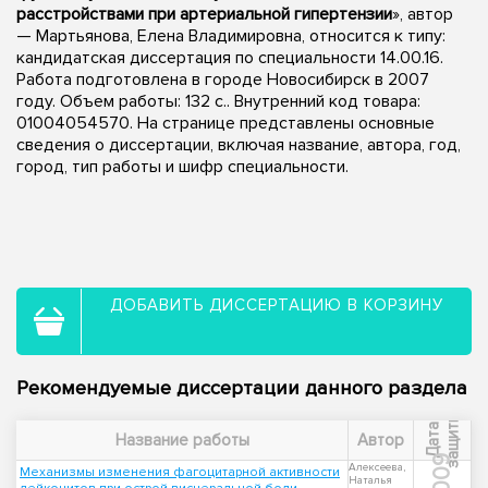
расстройствами при артериальной гипертензии
», автор
— Мартьянова, Елена Владимировна, относится к типу:
кандидатская диссертация по специальности 14.00.16.
Работа подготовлена в городе Новосибирск в 2007
году. Объем работы: 132 с.. Внутренний код товара:
01004054570. На странице представлены основные
сведения о диссертации, включая название, автора, год,
город, тип работы и шифр специальности.
ДОБАВИТЬ ДИССЕРТАЦИЮ В КОРЗИНУ
Рекомендуемые диссертации данного раздела
ы
Д
а
т
а
з
а
щ
и
т
Название работы
Автор
2009
Алексеева,
Механизмы изменения фагоцитарной активности
Наталья