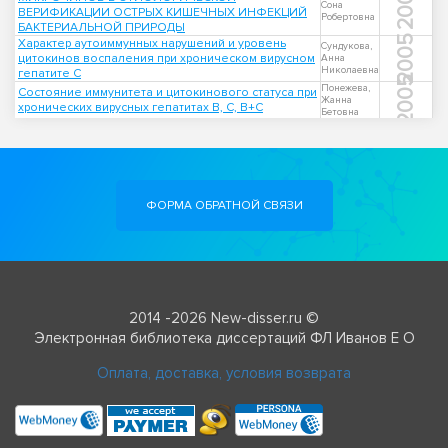
2009
Сона
ВЕРИФИКАЦИИ ОСТРЫХ КИШЕЧНЫХ ИНФЕКЦИЙ
Робертовна
БАКТЕРИАЛЬНОЙ ПРИРОДЫ
2005
Характер аутоиммунных нарушений и уровень
Сундукова,
цитокинов воспаления при хроническом вирусном
Анна
Николаевна
гепатите С
2005
Понежева,
Состояние иммунитета и цитокинового статуса при
Жанна
хронических вирусных гепатитах B, C, B+C
Бетовна
ФОРМА ОБРАТНОЙ СВЯЗИ
2014 -2026 New-disser.ru ©
Электронная библиотека диссертаций ФЛ Иванов Е О
Оплата, доставка, условия возврата