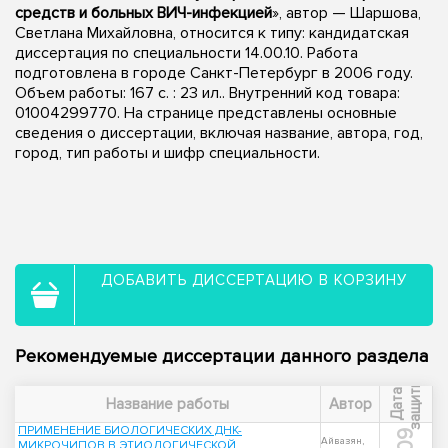
средств и больных ВИЧ-инфекцией
», автор — Шаршова,
Светлана Михайловна, относится к типу: кандидатская
диссертация по специальности 14.00.10. Работа
подготовлена в городе Санкт-Петербург в 2006 году.
Объем работы: 167 с. : 23 ил.. Внутренний код товара:
01004299770. На странице представлены основные
сведения о диссертации, включая название, автора, год,
город, тип работы и шифр специальности.
ДОБАВИТЬ ДИССЕРТАЦИЮ В КОРЗИНУ
Рекомендуемые диссертации данного раздела
ы
Д
а
т
а
з
а
щ
и
т
Название работы
Автор
ПРИМЕНЕНИЕ БИОЛОГИЧЕСКИХ ДНК-
Айвазян,
МИКРОЧИПОВ В ЭТИОЛОГИЧЕСКОЙ