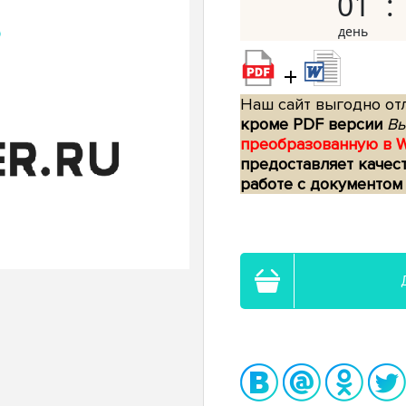
01
+
Наш сайт выгодно отл
кроме PDF версии
Вы
преобразованную в 
предоставляет качес
работе с документом