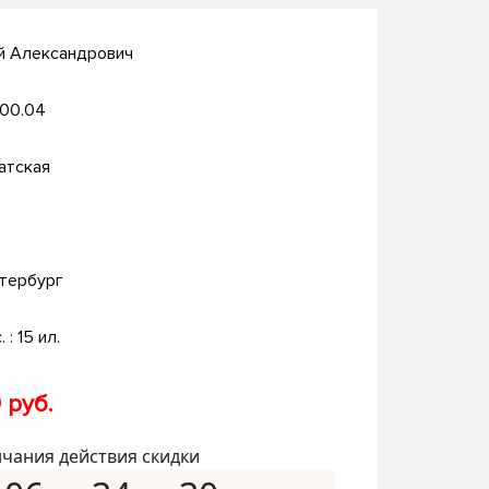
й Александрович
.00.04
атская
тербург
. : 15 ил.
 руб.
нчания действия скидки