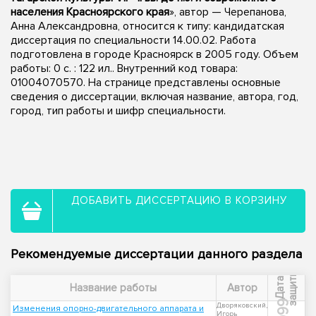
населения Красноярского края
», автор — Черепанова,
Анна Александровна, относится к типу: кандидатская
диссертация по специальности 14.00.02. Работа
подготовлена в городе Красноярск в 2005 году. Объем
работы: 0 с. : 122 ил.. Внутренний код товара:
01004070570. На странице представлены основные
сведения о диссертации, включая название, автора, год,
город, тип работы и шифр специальности.
ДОБАВИТЬ ДИССЕРТАЦИЮ В КОРЗИНУ
Рекомендуемые диссертации данного раздела
ы
Д
а
т
а
з
а
щ
и
т
Название работы
Автор
1999
Дворяковский,
Изменения опорно-двигательного аппарата и
Игорь