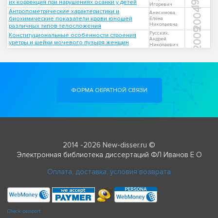
их коррекция при нарушениях осанки у детей
Игоревич
2004
Антропометрические характеристики и
Анисимова,
биохимические показатели крови юношей
Елена
Николаевна
различных типов телосложения
2009
Русских,
Конституциональные особенности строения
Андрей
уретры и шейки мочевого пузыря женщин
Николаевич
ФОРМА ОБРАТНОЙ СВЯЗИ
2014 -2026 New-disser.ru ©
Электронная библиотека диссертаций ФЛ Иванов Е О
Оплата, доставка, условия возврата
Check passport